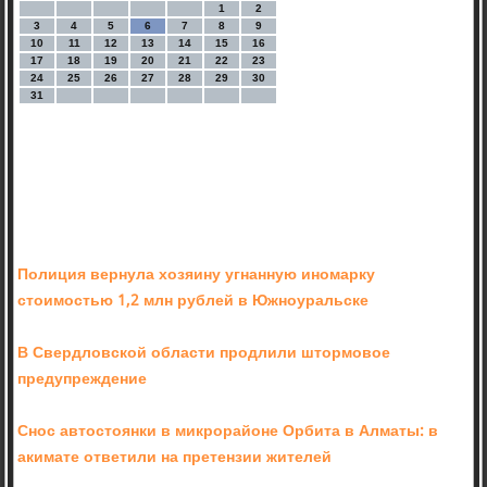
1
2
3
4
5
6
7
8
9
10
11
12
13
14
15
16
17
18
19
20
21
22
23
24
25
26
27
28
29
30
31
Полиция вернула хозяину угнанную иномарку
стоимостью 1,2 млн рублей в Южноуральске
В Свердловской области продлили штормовое
предупреждение
Снос автостоянки в микрорайоне Орбита в Алматы: в
акимате ответили на претензии жителей