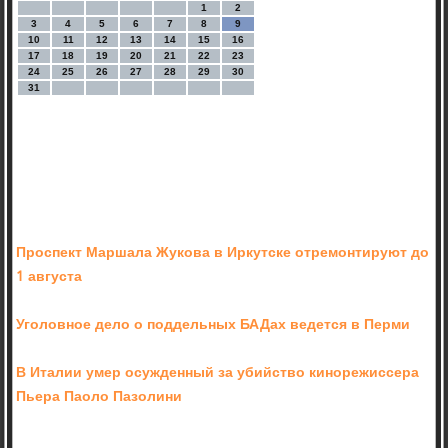
1
2
3
4
5
6
7
8
9
10
11
12
13
14
15
16
17
18
19
20
21
22
23
24
25
26
27
28
29
30
31
Проспект Маршала Жукова в Иркутске отремонтируют до
1 августа
Уголовное дело о поддельных БАДах ведется в Перми
В Италии умер осужденный за убийство кинорежиссера
Пьера Паоло Пазолини