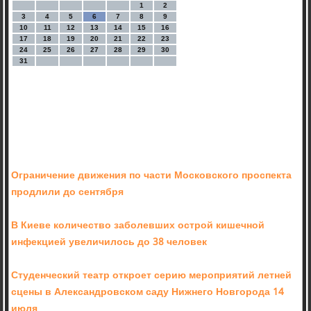
1
2
3
4
5
6
7
8
9
10
11
12
13
14
15
16
17
18
19
20
21
22
23
24
25
26
27
28
29
30
31
Ограничение движения по части Московского проспекта
продлили до сентября
В Киеве количество заболевших острой кишечной
инфекцией увеличилось до 38 человек
Студенческий театр откроет серию мероприятий летней
сцены в Александровском саду Нижнего Новгорода 14
июля