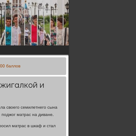
100 баллов
ажигалкой и
ила своего семилетнего сына
 поджог матрас на диване.
росил матрас в шкаф и стал