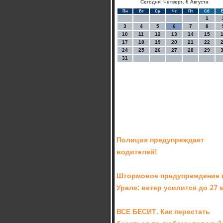
Сегодня: Четверг, 6 Августа
Пн
Вт
Ср
Чт
Пт
Сб
1
3
4
5
6
7
8
10
11
12
13
14
15
17
18
19
20
21
22
24
25
26
27
28
29
31
Полиция предупреждает
водителей!
Штормовое предупреждение 
Урале: ветер усилится до 27 
ВСЕ БЕСИТ. Как перестать