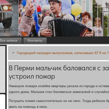
Все записи
Контакты
Городецкий наградил выпускников, написавших ЕГЭ на 
В Перми мальчик баловался с з
устроил пожар
Накануне пожара хозяйка квартиры уехала из города и остав
одного дома. Мальчик стал баловаться зажигалкой и случайно
Потушить пламя самостоятельно он не смог. Тогда ребенок б
звать на помощь в окно.