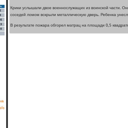
Крики услышали двое военнослужащих из воинской части. Он
Вс
2
соседей ломом вскрыли металлическую дверь. Ребенка унесли
9
16
В результате пожара обгорел матрац на площади 0,5 квадрат
23
30
на
м/с