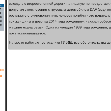
выезде в с второстепенной дороги на главную не предостави
Вс
допустил столкновения с грузовым автомобилем DAF (водител
2
9
результате столкновения пять человек погибли - это водитель
16
три женщины и девочка 2014 года рождения», - сказал собесед
23
30
машине ехала семья. Одна из женщин 1939 года рождения, др
пока устанавливается.
На месте работают сотрудники ГИБДД, все обстоятельства а
ся
на