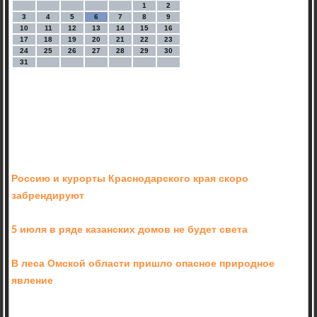
1
2
3
4
5
6
7
8
9
10
11
12
13
14
15
16
17
18
19
20
21
22
23
24
25
26
27
28
29
30
31
Россию и курорты Краснодарского края скоро
забрендируют
5 июля в ряде казанских домов не будет света
В леса Омской области пришло опасное природное
явление