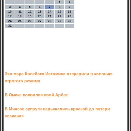
1
2
3
4
5
6
7
8
9
10
11
12
13
14
15
16
17
18
19
20
21
22
23
24
25
26
27
28
29
30
31
Экс-мэра Копейска Истомина отправили в колонию
строгого режима
В Омске появился свой Арбат
В Миассе супруги надышались краской до потери
сознания