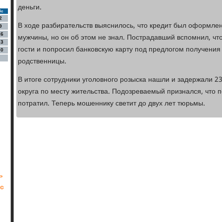
деньги.
Вс
2
В ходе разбирательств выяснилось, что кредит был оформле
9
16
мужчины, но он об этом не знал. Пострадавший вспомнил, чт
23
гости и попросил банковскую карту под предлогом получения
30
родственницы.
В итоге сотрудники уголовного розыска нашли и задержали 2
округа по месту жительства. Подозреваемый признался, что 
потратил. Теперь мошеннику светит до двух лет тюрьмы.
ь
 с