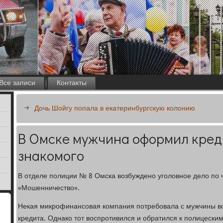
Все записи
Контакты
Дочь Шойгу попала в екатеринбургскую колонию
В Омске мужчина оформил креди
знакомого
В отделе полиции № 8 Омска возбуждено уголовное дело по ч.
«Мошенничество».
Некая микрофинансовая компания потребовала с мужчины во
кредита. Однако тот воспротивился и обратился к полицеским