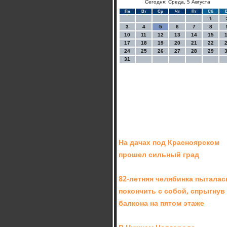
Сегодня: Среда, 5 Августа
Пн
Вт
Ср
Чт
Пт
Сб
1
3
4
5
6
7
8
10
11
12
13
14
15
17
18
19
20
21
22
24
25
26
27
28
29
31
На дачах под Красноярском
прошел сильный град
82-летняя челябинка пыталас
покончить с собой, спрыгнув
балкона на пятом этаже