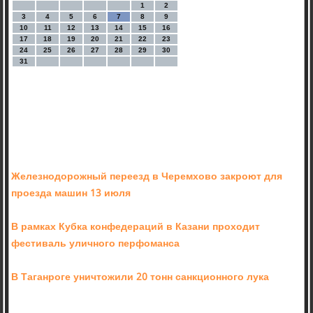
1
2
3
4
5
6
7
8
9
10
11
12
13
14
15
16
17
18
19
20
21
22
23
24
25
26
27
28
29
30
31
Железнодорожный переезд в Черемхово закроют для
проезда машин 13 июля
В рамках Кубка конфедераций в Казани проходит
фестиваль уличного перфоманса
В Таганроге уничтожили 20 тонн санкционного лука