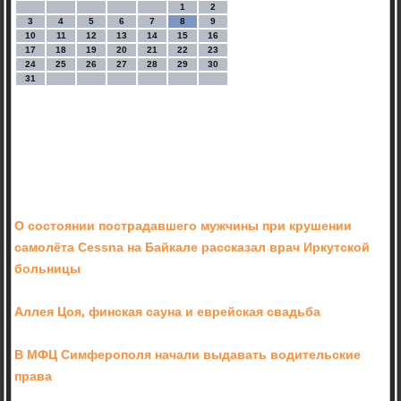
1
2
3
4
5
6
7
8
9
10
11
12
13
14
15
16
17
18
19
20
21
22
23
24
25
26
27
28
29
30
31
О состоянии пострадавшего мужчины при крушении
самолёта Cessna на Байкале рассказал врач Иркутской
больницы
Аллея Цоя, финская сауна и еврейская свадьба
В МФЦ Симферополя начали выдавать водительские
права