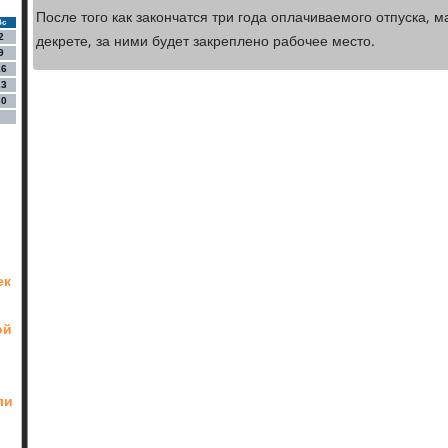
После того как закончатся три года оплачиваемого отпуска, 
Вс
декрете, за ними будет закреплено рабочее место.
2
9
16
23
30
ек
ой
ли