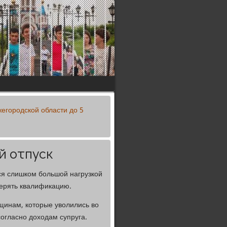
егородской области до 5
й отпуск
ся слишком большой нагрузкой
терять квалификацию.
щинам, которые уволились во
огласно доходам супруга.