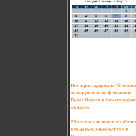
Сегодня: Пятница, 7 Августа
Пн
Вт
Ср
Чт
Пт
Сб
1
3
4
5
6
7
8
10
11
12
13
14
15
17
18
19
20
21
22
24
25
26
27
28
29
31
Полиция задержала 19 челов
за нарушения на фестивале
Берег Маугли в Нижегородск
области
50 человек за неделю заболе
клещевым энцефалитом в