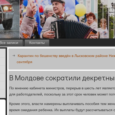
Все записи
Контакты
Карантин по бешенству введён в Лысковском районе Ниж
сентября
В Молдове сократили декретны
По мнению кабинета министров, перерыв в шесть лет являет
для работодателей, поскольку за этот срок человек может по
Кроме этого, власти намерены выплачивать пособия тем жен
время ожидания ребенка. Их выплаты будут рассчитываться с