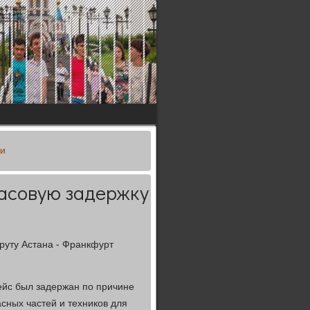
ги
асовую задержку
руту Астана - Франкфурт
ейс был задержан по причине
сных частей и техников для