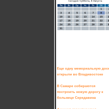
Сегодня: Суббота, 8 Августа
Пн
Вт
Ср
Чт
Пт
Сб
1
3
4
5
6
7
8
10
11
12
13
14
15
17
18
19
20
21
22
24
25
26
27
28
29
31
Еще одну мемориальную дос
открыли во Владивостоке
В Самаре собираются
построить новую дорогу к
больнице Середавина