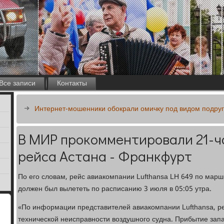
Все записи
Контакты
Интернет-мошенники обокрали омичку под видом подру
В МИР прокомментировали 21-ч
рейса Астана - Франкфурт
По его словам, рейс авиакомпании Lufthansa LH 649 по марш
должен был вылететь по расписанию 3 июля в 05:05 утра.
«По информации представителей авиакомпании Lufthansa, р
технической неисправности воздушного судна. Прибытие запа