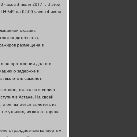
 часов 3 июля 2017 г. В этой
LH 649 на 02:00 часов 4 июля
компанией оказаны
 законодательства.
ссажиров размещена в
то на протяжении долгого
мацию о задержке и
ыл вылететь самолет.
озможно, оказался и солист
ступил в Астане. На своей
, и он пытается вылететь из
 не уточнил, из какого города
цене с грандиозным концертом.