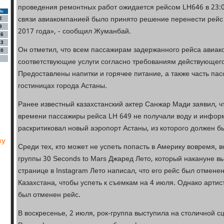
проведения ремонтных работ ожидается рейсом LH646 в 23:00
Вс
связи авиакомпанией было принято решение перенести рейс 
2
9
2017 года», - сообщил Жуманбай.
16
23
Он отметил, что всем пассажирам задержанного рейса авиа
30
соответствующие услуги согласно требованиям действующего
Предоставлены напитки и горячее питание, а также часть па
гостиницах города Астаны.
Ранее известный казахстанский актер Санжар Мади заявил, ч
времени пассажиры рейса LH 649 не получали воду и инфор
раскритиковал новый аэропорт Астаны, из которого должен б
ку
Среди тех, кто может не успеть попасть в Америку вовремя, в
группы 30 Seconds to Mars Джаред Лето, который накануне вы
странице в Instagram Лето написал, что его рейс был отменен
Казахстана, чтобы успеть к съемкам на 4 июля. Однако артист
был отменен рейс.
В воскресенье, 2 июля, рок-группа выступила на столичной с