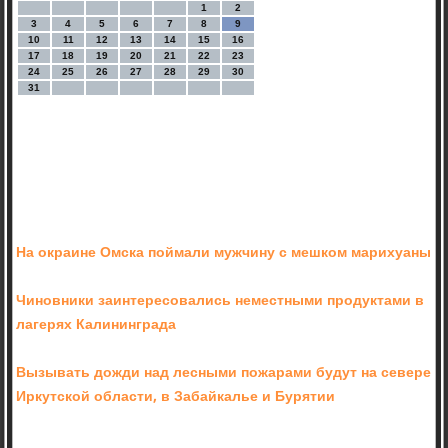
1
2
3
4
5
6
7
8
9
10
11
12
13
14
15
16
17
18
19
20
21
22
23
24
25
26
27
28
29
30
31
На окраине Омска поймали мужчину с мешком марихуаны
Чиновники заинтересовались неместными продуктами в
лагерях Калининграда
Вызывать дожди над лесными пожарами будут на севере
Иркутской области, в Забайкалье и Бурятии