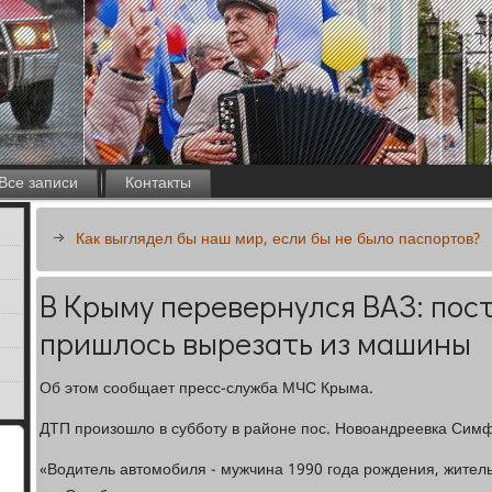
Все записи
Контакты
Как выглядел бы наш мир, если бы не было паспортов?
В Крыму перевернулся ВАЗ: по
пришлось вырезать из машины
Об этом сообщает пресс-служба МЧС Крыма.
ДТП произошло в субботу в районе пос. Новоандреевка Сим
«Водитель автомобиля - мужчина 1990 года рождения, житель