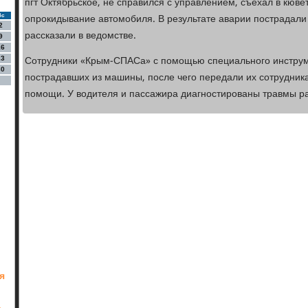
пгт Октябрьское, не справился с управлением, съехал в кювет
опрокидывание автомобиля. В результате аварии пострадали 
Вс
2
рассказали в ведомстве.
9
16
Сотрудники «Крым-СПАСа» с помощью специального инструм
23
30
пострадавших из машины, после чего передали их сотрудник
помощи. У водителя и пассажира диагностированы травмы ра
я