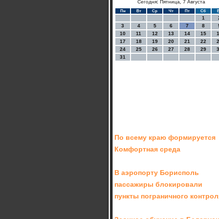
Сегодня: Пятница, 7 Августа
Пн
Вт
Ср
Чт
Пт
Сб
1
3
4
5
6
7
8
10
11
12
13
14
15
17
18
19
20
21
22
24
25
26
27
28
29
31
По всему краю формируется
Комфортная среда
В аэропорту Борисполь
пассажиры блокировали
пункты пограничного контрол