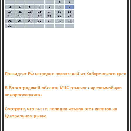
1
2
3
4
5
6
7
8
9
10
11
12
13
14
15
16
17
18
19
20
21
22
23
24
25
26
27
28
29
30
31
Президент РФ наградил спасателей из Хабаровского края
В Волгоградской области МЧС отмечает чрезвычайную
пожароопасность
Смотрите, что пьете: полиция изъяла этот напиток на
Центральном рынке