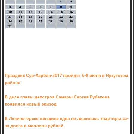
1
2
3
4
5
6
7
8
9
10
11
12
13
14
15
16
17
18
19
20
21
22
23
24
25
26
27
28
29
30
31
Праздник Сур-Харбан-2017 пройдет 6-8 июля в Нукутском
районе
В деле главы депстроя Самары Сергея Рубакова
появился новый эпизод
В Лениногорске женщина едва не лишилась квартиры из-
за долга в миллион рублей