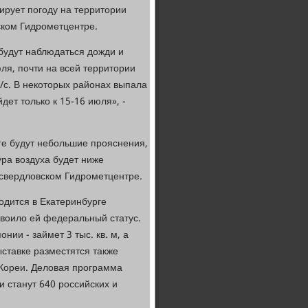
ирует погоду на территории
ском Гидрометцентре.
будут наблюдаться дожди и
юля, почти на всей территории
/с. В некоторых районах выпала
ет только к 15-16 июля», -
ге будут небольшие прояснения,
ра воздуха будет ниже
в свердловском Гидрометцентре.
дится в Екатеринбурге
своило ей федеральный статус.
нии - займет 3 тыс. кв. м, а
ыставке разместятся также
Кореи. Деловая программа
и станут 640 российских и