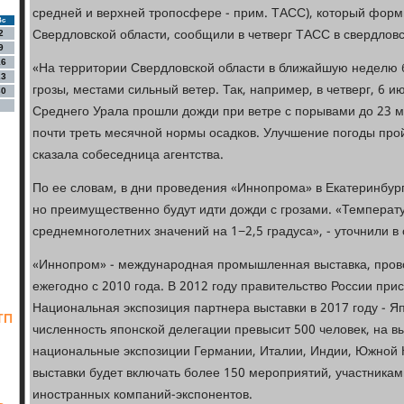
средней и верхней тропосфере - прим. ТАСС), который форм
Вс
Свердловской области, сообщили в четверг ТАСС в свердлов
2
9
16
«На территории Свердловской области в ближайшую неделю 
23
грозы, местами сильный ветер. Так, например, в четверг, 6 и
30
Среднего Урала прошли дожди при ветре с порывами до 23 м
почти треть месячной нормы осадков. Улучшение погоды пройд
сказала собеседница агентства.
По ее словам, в дни проведения «Иннопрома» в Екатеринбур
но преимущественно будут идти дожди с грозами. «Температу
среднемноголетних значений на 1−2,5 градуса», - уточнили 
«Иннопром» - международная промышленная выставка, прово
ежегодно с 2010 года. В 2012 году правительство России при
Национальная экспозиция партнера выставки в 2017 году - Япо
ТП
численность японской делегации превысит 500 человек, на в
национальные экспозиции Германии, Италии, Индии, Южной 
выставки будет включать более 150 мероприятий, участникам
иностранных компаний-экспонентов.