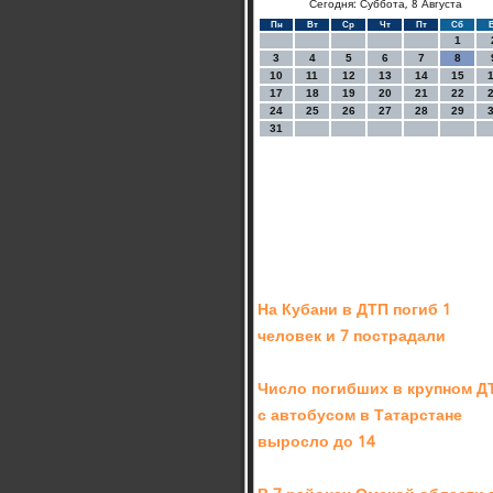
Сегодня: Суббота, 8 Августа
Пн
Вт
Ср
Чт
Пт
Сб
1
3
4
5
6
7
8
10
11
12
13
14
15
17
18
19
20
21
22
24
25
26
27
28
29
31
На Кубани в ДТП погиб 1
человек и 7 пострадали
Число погибших в крупном Д
с автобусом в Татарстане
выросло до 14