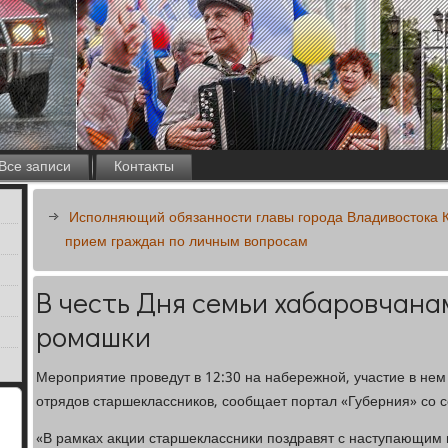
Все записи
Контакты
Исполняющий обязанности главы города Владивостока 
прием граждан по личным вопросам
В честь Дня семьи хабаровчана
ромашки
Мероприятие проведут в 12:30 на набережной, участие в нем
отрядов старшеклассников, сообщает портал «Губерния» со с
«В рамках акции старшеклассники поздравят с наступающим 