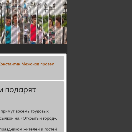
Константин Межонов провел
м подарят
 примут восемь трудовых
сылкой на «Открытый город».
праздником жителей и гостей