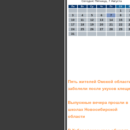
Сегодня: Пятница, 7 Августа
Пн
Вт
Ср
Чт
Пт
Сб
1
3
4
5
6
7
8
10
11
12
13
14
15
17
18
19
20
21
22
24
25
26
27
28
29
31
Пять жителей Омской област
заболели после укусов клещ
Выпускные вечера прошли в
школах Новосибирской
области