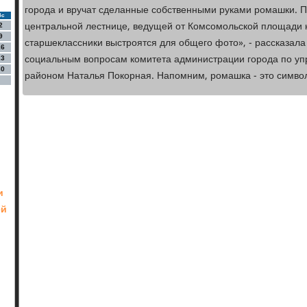
города и вручат сделанные собственными руками ромашки. 
Вс
центральной лестнице, ведущей от Комсомольской площади к
2
9
старшеклассники выстроятся для общего фото», - рассказал
16
социальным вопросам комитета администрации города по у
23
30
районом Наталья Покорная. Напомним, ромашка - это символ
и
ей