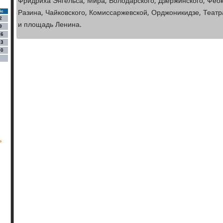
Фридриха Энгельса, Мира, Володарского, Дзержинского, Феок
Разина, Чайковского, Комиссаржевской, Орджоникидзе, Теат
Вс
2
и площадь Ленина.
9
16
23
30
ь