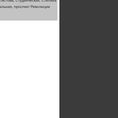
тистова, Студенческая, Степана
ральная, проспект Революции