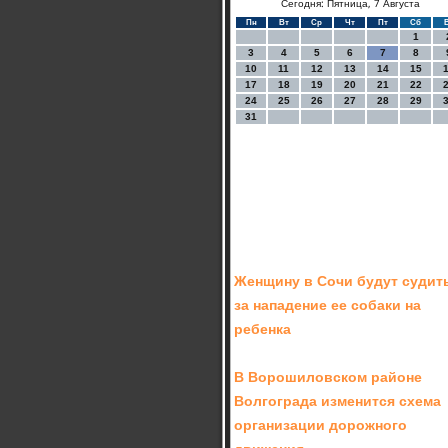
Сегодня: Пятница, 7 Августа
Пн
Вт
Ср
Чт
Пт
Сб
1
3
4
5
6
7
8
10
11
12
13
14
15
17
18
19
20
21
22
24
25
26
27
28
29
31
Женщину в Сочи будут судит
за нападение ее собаки на
ребенка
В Ворошиловском районе
Волгограда изменится схема
организации дорожного