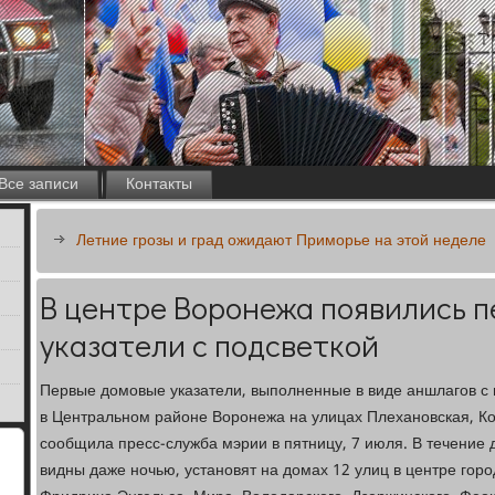
Все записи
Контакты
Летние грозы и град ожидают Приморье на этой неделе
В центре Воронежа появились 
указатели с подсветкой
Первые домовые указатели, выполненные в виде аншлагов с 
в Центральном районе Воронежа на улицах Плехановская, Ко
сообщила пресс-служба мэрии в пятницу, 7 июля. В течение д
видны даже ночью, установят на домах 12 улиц в центре гор