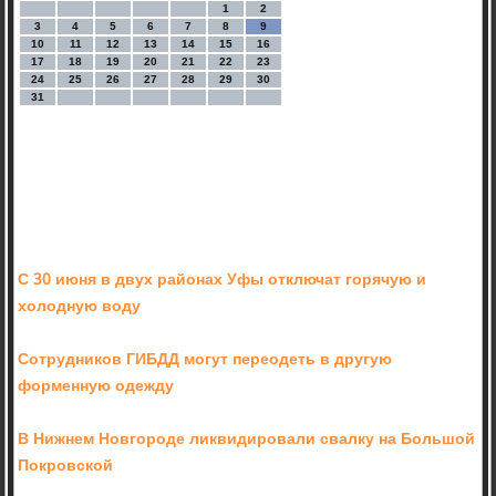
1
2
3
4
5
6
7
8
9
10
11
12
13
14
15
16
17
18
19
20
21
22
23
24
25
26
27
28
29
30
31
С 30 июня в двух районах Уфы отключат горячую и
холодную воду
Сотрудников ГИБДД могут переодеть в другую
форменную одежду
В Нижнем Новгороде ликвидировали свалку на Большой
Покровской