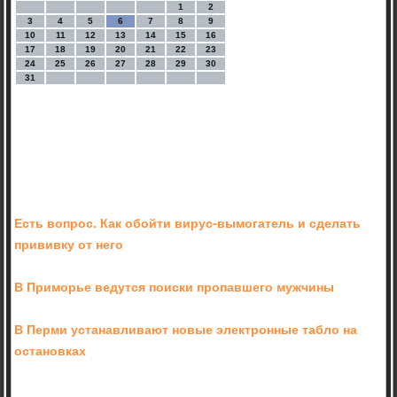
1
2
3
4
5
6
7
8
9
10
11
12
13
14
15
16
17
18
19
20
21
22
23
24
25
26
27
28
29
30
31
Есть вопрос. Как обойти вирус-вымогатель и сделать
прививку от него
В Приморье ведутся поиски пропавшего мужчины
В Перми устанавливают новые электронные табло на
остановках