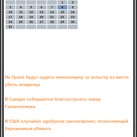
1
2
3
4
5
6
7
8
9
10
11
12
13
14
15
16
17
18
19
20
21
22
23
24
25
26
27
28
29
30
31
На Урале будут судить пенсионерку за попытку из мести
убить младенца
В Самаре собираются благоустроить сквер
Галактионова
В США случайно одобрили законопроект, позволяющий
беременным убивать