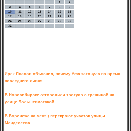
1
2
3
4
5
6
7
8
9
10
11
12
13
14
15
16
17
18
19
20
21
22
23
24
25
26
27
28
29
30
31
Ирек Ялалов объяснил, почему Уфа затонула по время
последнего ливня
В Новосибирске отгородили тротуар с трещиной на
улице Большевистской
В Воронеже на месяц перекроют участок улицы
Менделеева