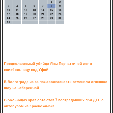
1
2
3
4
5
6
7
8
9
10
11
12
13
14
15
16
17
18
19
20
21
22
23
24
25
26
27
28
29
30
31
Предполагаемый убийца Яны Перчаткиной лег в
психбольницу под Уфой
В Волгограде из-за пожароопасности отменили огненное
шоу на набережной
В больницах края остаются 7 пострадавших при ДТП с
автобусом из Краснокамска