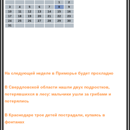
1
2
3
4
5
6
7
8
9
10
11
12
13
14
15
16
17
18
19
20
21
22
23
24
25
26
27
28
29
30
31
На следующей неделе в Приморье будет прохладно
В Свердловской области нашли двух подростков,
потерявшихся в лесу: мальчики ушли за грибами и
потерялись
В Краснодаре трое детей пострадали, купаясь в
фонтанах