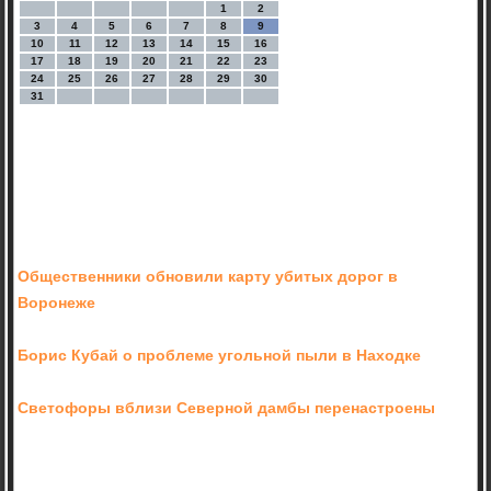
1
2
3
4
5
6
7
8
9
10
11
12
13
14
15
16
17
18
19
20
21
22
23
24
25
26
27
28
29
30
31
Общественники обновили карту убитых дорог в
Воронеже
Борис Кубай о проблеме угольной пыли в Находке
Светофоры вблизи Северной дамбы перенастроены