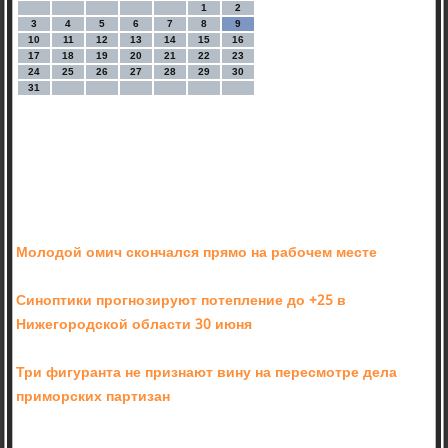
1
2
3
4
5
6
7
8
9
10
11
12
13
14
15
16
17
18
19
20
21
22
23
24
25
26
27
28
29
30
31
Молодой омич скончался прямо на рабочем месте
Синоптики прогнозируют потепление до +25 в
Нижегородской области 30 июня
Три фигуранта не признают вину на пересмотре дела
приморских партизан