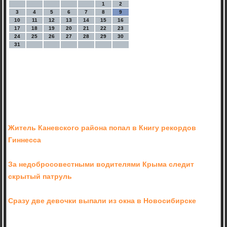
1
2
3
4
5
6
7
8
9
10
11
12
13
14
15
16
17
18
19
20
21
22
23
24
25
26
27
28
29
30
31
Житель Каневского района попал в Книгу рекордов
Гиннесса
За недобросовестными водителями Крыма следит
скрытый патруль
Сразу две девочки выпали из окна в Новосибирске