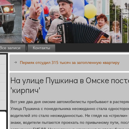
Все записи
Контакты
Пермяк отсудил 315 тысяч за затопленную квартиру
На улице Пушкина в Омске пост
'кирпич'
Вот уже два дня омские автомобилисты пребывают в растерян
Улица Пушкина с понедельника неожиданно стала односторон
водителей это стало неожиданностью. Не глядя на «стрелки
знаки, водители пытаются проехать по привычному пути, посл