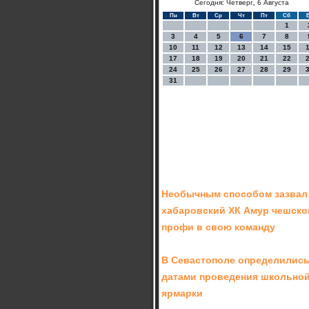
Сегодня: Четверг, 6 Августа
Пн
Вт
Ср
Чт
Пт
Сб
1
3
4
5
6
7
8
10
11
12
13
14
15
17
18
19
20
21
22
24
25
26
27
28
29
31
Необычным способом зазвал
хабаровский ХК Амур чешско
профи в свою команду
В Севастополе определились
датами проведения школьно
ярмарки