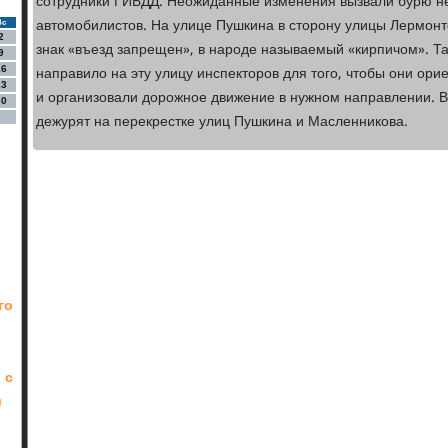
сотрудники ГИБДД. Неожиданные изменения вызвали бурю не
автомобилистов. На улице Пушкина в сторону улицы Лермонт
Вс
2
знак «въезд запрещен», в народе называемый «кирпичом». Т
9
направило на эту улицу инспекторов для того, чтобы они ор
16
23
и организовали дорожное движение в нужном направлении. В
30
дежурят на перекрестке улиц Пушкина и Масленникова.
го
 с
й