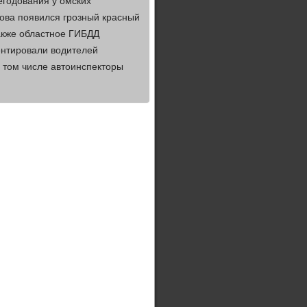
годования у омских
ова появился грозный красный
акже областное ГИБДД
иентировали водителей
 том числе автоинспекторы