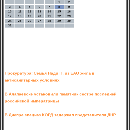
1
2
3
4
5
6
7
8
9
10
11
12
13
14
15
16
17
18
19
20
21
22
23
24
25
26
27
28
29
30
31
Прокуратура: Семья Нади П. из ЕАО жила в
антисанитарных условиях
В Алапаевске установили памятник сестре последней
российской императрицы
В Днепре спецназ КОРД задержал представителя ДНР