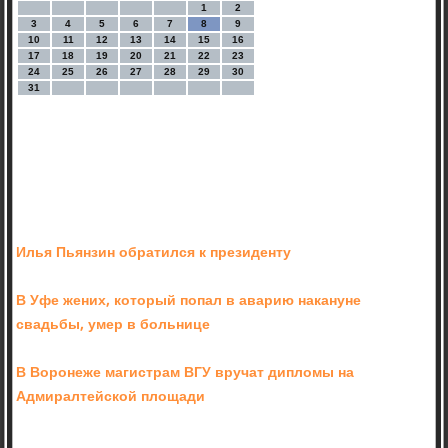
1
2
3
4
5
6
7
8
9
10
11
12
13
14
15
16
17
18
19
20
21
22
23
24
25
26
27
28
29
30
31
Илья Пьянзин обратился к президенту
В Уфе жених, который попал в аварию накануне
свадьбы, умер в больнице
В Воронеже магистрам ВГУ вручат дипломы на
Адмиралтейской площади