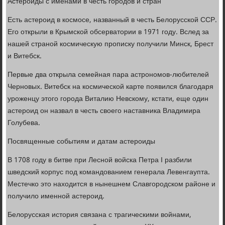
Астероиды с именами в честь городов и стран
Есть астероид в космосе, названный в честь Белорусской ССР.
Его открыли в Крымской обсерватории в 1971 году. Вслед за
нашей страной космическую прописку получили Минск, Брест
и Витебск.
Первые два открыла семейная пара астрономов-любителей
Черновых. Витебск на космической карте появился благодаря
уроженцу этого города Виталию Невскому, кстати, еще один
астероид он назвал в честь своего наставника Владимира
Голубева.
Посвященные событиям и датам астероиды
В 1708 году в битве при Лесной войска Петра І разбили
шведский корпус под командованием генерала Левенгаупта.
Местечко это находится в нынешнем Славгородском районе и
получило именной астероид.
Белорусская история связана с трагическими войнами,