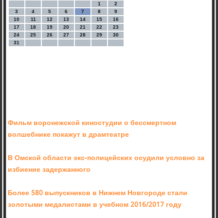
1
2
3
4
5
6
7
8
9
10
11
12
13
14
15
16
17
18
19
20
21
22
23
24
25
26
27
28
29
30
31
Фильм воронежской киностудии о бессмертном
волшебнике покажут в драмтеатре
В Омской области экс-полицейских осудили условно за
избиение задержанного
Более 580 выпускников в Нижнем Новгороде стали
золотыми медалистами в учебном 2016/2017 году