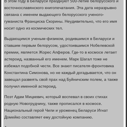
В этом году в Беларуси празднуют 500-летие белорусского и
восточнославянского книгопечатания. Эта дата неразрывно
связана с именем выдающего белорусского ученого-
гуманиста Франциска Скорины. Неудивительно, что его имя
носит одно из космических тел.
Выдающимся ученым-физиком, родившимся в Беларуси и
ставшим первым белорусом, удостоившимся Нобелевской
премии, является Жорес Алферов. Где-то в космосе летает
астероид, названный его именем. Марк Шагал тоже не
избежал подобной чести. Все знают писателя-фронтовика
Константина Симонова, но не каждый догадывается, что он
завещал развеять свой прах над Буйничским полем, а также
получил именной астероид.
Поэт Адам Мицкевич, который воспевал в своих стихах
родную Новогрудчину, также прописался в космосе.
Национальный герой Чили и уроженец Беларуси Игнат
Домейко составляет ему достойную компанию.