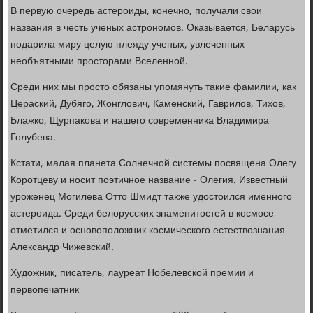
В первую очередь астероиды, конечно, получали свои
названия в честь ученых астрономов. Оказывается, Беларусь
подарила миру целую плеяду ученых, увлеченных
необъятными просторами Вселенной.
Среди них мы просто обязаны упомянуть такие фамилии, как
Цераский, Дубяго, Жонглович, Каменский, Гаврилов, Тихов,
Блажко, Щурпакова и нашего современника Владимира
Голубева.
Кстати, малая планета Солнечной системы посвящена Олегу
Коротцеву и носит поэтичное название - Олегия. Известный
уроженец Могилева Отто Шмидт также удостоился именного
астероида. Среди белорусских знаменитостей в космосе
отметился и основоположник космического естествознания
Александр Чижевский.
Художник, писатель, лауреат Нобелевской премии и
первопечатник