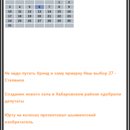
1
2
3
4
5
6
7
8
9
10
11
12
13
14
15
16
17
18
19
20
21
22
23
24
25
26
27
28
29
30
31
Не надо путать бренд и саму ярмарку Наш выбор 27 -
Степанов
Создание нового села в Хабаровском районе одобрили
депутаты
Юрту на колесах презентовал шымкентский
изобретатель